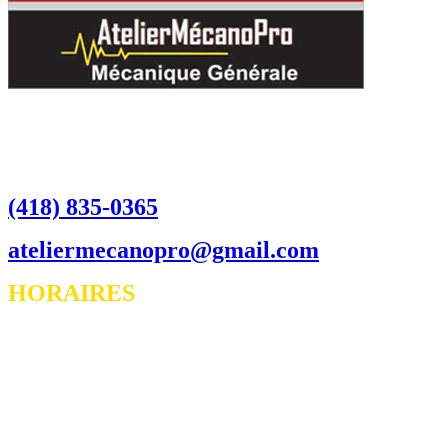
CONTACTEZ NOUS
4845 Boul Guillaume-Couture,
Lévis
(418) 835-0365
ateliermecanopro@gmail.com
HORAIRES
DU LUNDI AU VENDREDI DE 8H À 17H
FERMÉ LE SAMEDI ET LE DIMANCH