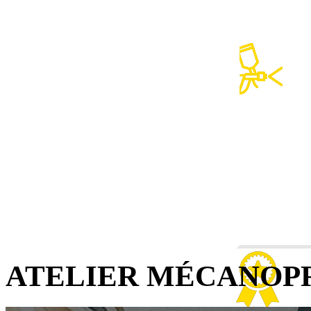
CARROSSE
* Réparationde
* peinture aut
ATELIER MÉCANOP