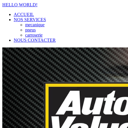
HELLO WORLD!
ACCUEIL
NOS SERVICES
mecanique
pneus
carroserie
NOUS CONTACTER