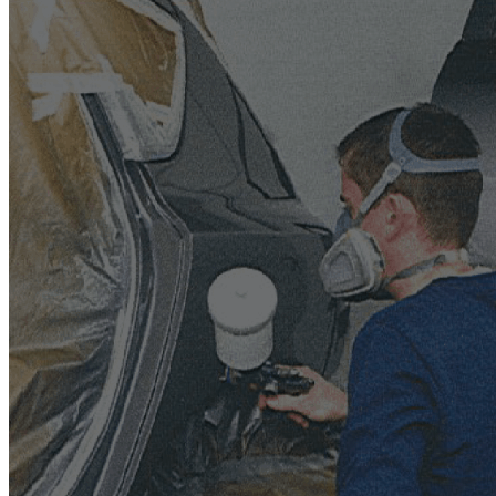
SPÉCIALIT
* Analyse du 
* électricité et
* Air Climati
de climatisatio
* Alignement 
* Service rac
et voiture de c